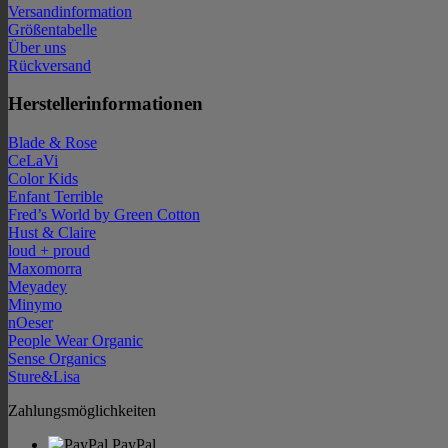
Versandinformation
Größentabelle
Über uns
Rückversand
Herstellerinformationen
Blade & Rose
CeLaVi
Color Kids
Enfant Terrible
Fred’s World by Green Cotton
Hust & Claire
loud + proud
Maxomorra
Meyadey
Minymo
nOeser
People Wear Organic
Sense Organics
Sture&Lisa
Zahlungsmöglichkeiten
PayPal