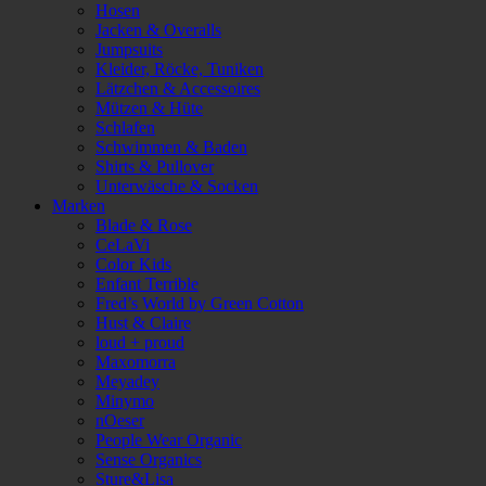
Hosen
Jacken & Overalls
Jumpsuits
Kleider, Röcke, Tuniken
Lätzchen & Accessoires
Mützen & Hüte
Schlafen
Schwimmen & Baden
Shirts & Pullover
Unterwäsche & Socken
Marken
Blade & Rose
CeLaVi
Color Kids
Enfant Terrible
Fred’s World by Green Cotton
Hust & Claire
loud + proud
Maxomorra
Meyadey
Minymo
nOeser
People Wear Organic
Sense Organics
Sture&Lisa