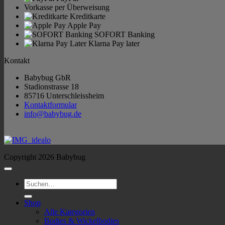
Vorkasse per Überweisung
Kreditkarte
Apple Pay
SOFORT Banking
Klarna Pay later
Kontakt
Babybug GbR
Stadionstrasse 18
85716 Unterschleissheim
Kontaktformular
info@babybug.de
Copyright 2026 Babybug
Suchen
nach:
Shop
Alle Kategorien
Bodies & Wickelbodies