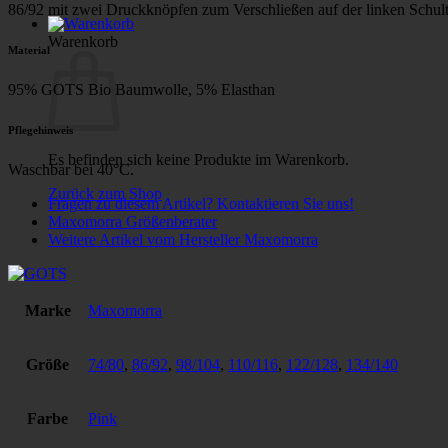
86/92 mit zwei Druckknöpfen zum Verschließen auf der linken Schult
Warenkorb
Material
95% GOTS Bio Baumwolle, 5% Elasthan
Pflegehinweis
Es befinden sich keine Produkte im Warenkorb.
Waschbar bei 40°C.
Zurück zum Shop
Fragen zu diesem Artikel? Kontaktieren Sie uns!
Maxomorra Größenberater
Weitere Artikel vom Hersteller Maxomorra
Marke
Maxomorra
Größe
74/80
,
86/92
,
98/104
,
110/116
,
122/128
,
134/140
Farbe
Pink