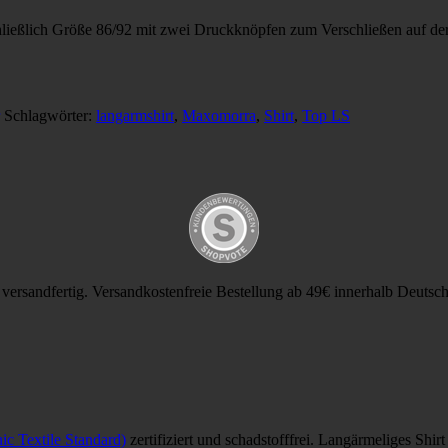
eßlich Größe 86/92 mit zwei Druckknöpfen zum Verschließen auf der l
Schlagwörter:
langarmshirt
,
Maxomorra
,
Shirt
,
Top LS
versandfertig. Versandkostenfreie Bestellung ab 49€ innerhalb Deutschl
ic Textile Standard)
zertifiziert und schadstofffrei. Langärmeliges Sh