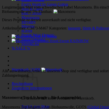
Fred’s World by Green Cotton
Langärmeliges Shirt vom schwedischen Label Maxomorra. Bis einschli
Hust & Claire
Biobaumwolle und 5% Elasthan.
loud + proud
Maxomorra
Dieses Produkt ist derzeit ausverkauft und nicht verfügbar.
Meyadey
Minymo
Artikelnummer:
C3473-M467
Kategorien:
langarm
,
Shirts & Pullover
nOeser
People Wear Organic
Sense Organics
Sture&Lisa
% SALE %
Warenkorb /
0,00
€
Alle auswählbaren Artikel in unserem Shop sind verfügbar und sofort 
Zahlungseingang.
Beschreibung
Zusätzliche Informationen
Maxomorra Top LS Jungle – Bio Langarmshirt
Es befinden sich keine Produkte im Warenkorb.
Zurück zum Shop
Maxomorra Top langarm – Aus Biobaumwolle, GOTS
(Global Organ