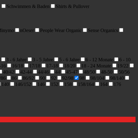
n
Schwimmen & Baden
Shirts & Pullover
inymo
nOeser
People Wear Organic
Sense Organics
3 - 6 Jahre
3 - 5 Jahre
5 - 6 Jahre
6 - 12 Monate
6 - 10
-16
16/18
17/18
17-18
18/20
18 - 24 Monate
19/22
40/42
42-44
44/46
44
45-47
48/50
48-50
50/56
/86
86
86/92
90
92
92/98
98
98/104
98/140
140
146/152
146
152
158
158/164
164
176