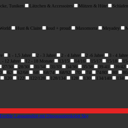
öcke, Tuniken
Lätzchen & Accessoires
Mützen & Hüte
Schlafe
 World
Hust & Claire
loud + proud
Maxomorra
Meyadey
M
re
1 - 1,5 Jahre
2 - 3 Jahre
2 - 4 Jahre
2 -6 Jahre
3 - 4 Jahre
1 - 12 Jahre
12 - 18 Monate
13/15
14/16
15/17
15/18
15
27/30
28/30
31/34
31/33
34/36
35/38
39-41
39/42
0
62
62/68
68
68/74
68/92
70
74
74/80
80
80
120
122
122/128
128/134
128
130
134/140
134