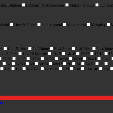
öcke, Tuniken
Lätzchen & Accessoires
Mützen & Hüte
Schlafe
 World
Hust & Claire
loud + proud
Maxomorra
Meyadey
M
re
1 - 1,5 Jahre
2 - 3 Jahre
2 - 4 Jahre
2 -6 Jahre
3 - 4 Jahre
1 - 12 Jahre
12 - 18 Monate
13/15
14/16
15/17
15/18
15
27/30
28/30
31/34
31/33
34/36
35/38
39-41
39/42
0
62
62/68
68
68/74
68/92
70
74
74/80
80
80
120
122
122/128
128/134
128
130
134/140
134