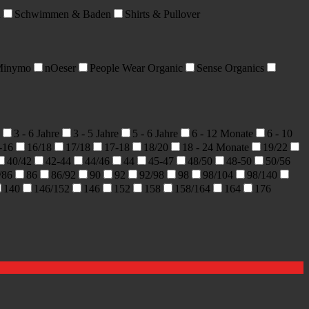
n
Schwimmen & Baden
Shirts & Pullover
inymo
nOeser
People Wear Organic
Sense Organics
3 - 6 Jahre
3 - 5 Jahre
5 - 6 Jahre
6 - 12 Monate
6 - 10
-16
16/18
17/18
17-18
18/20
18 - 24 Monate
19/22
40/42
42-44
44/46
44
45-47
48/50
48-50
50/56
/86
86
86/92
90
92
92/98
98
98/104
98/140
140
146/152
146
152
158
158/164
164
176