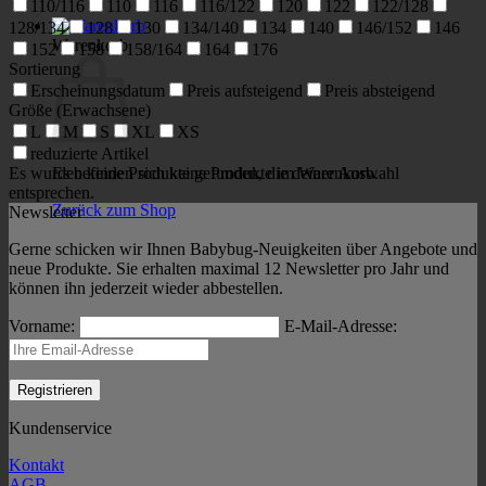
110/116
110
116
116/122
120
122
122/128
128/134
128
130
134/140
134
140
146/152
146
Warenkorb
152
158
158/164
164
176
Sortierung
Erscheinungsdatum
Preis aufsteigend
Preis absteigend
Größe (Erwachsene)
L
M
S
XL
XS
reduzierte Artikel
Es wurden keine Produkte gefunden, die deiner Auswahl
Es befinden sich keine Produkte im Warenkorb.
entsprechen.
Zurück zum Shop
Newsletter
Gerne schicken wir Ihnen Babybug-Neuigkeiten über Angebote und
neue Produkte. Sie erhalten maximal 12 Newsletter pro Jahr und
können ihn jederzeit wieder abbestellen.
Vorname:
E-Mail-Adresse:
Kundenservice
Kontakt
AGB