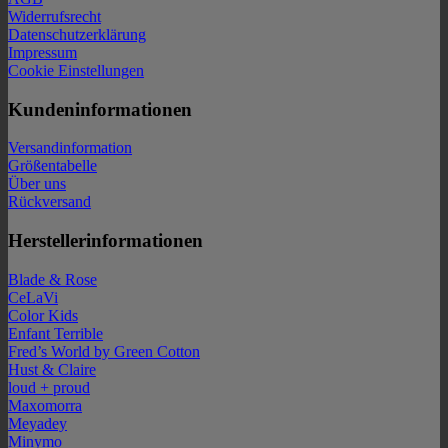
Widerrufsrecht
Datenschutzerklärung
Impressum
Cookie Einstellungen
Kundeninformationen
Versandinformation
Größentabelle
Über uns
Rückversand
Herstellerinformationen
Blade & Rose
CeLaVi
Color Kids
Enfant Terrible
Fred’s World by Green Cotton
Hust & Claire
loud + proud
Maxomorra
Meyadey
Minymo