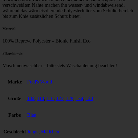
verschweißten Nähte machen ihn wasser- und windabweisend,
während das wärmeisolierende Polyesterfutter vom Schulterbereich
bis zum Knie zusätzlichen Schutz bietet.
Material
100% Repreve Polyester – Bionic Finish Eco
Pflegehinweis
Maschinenwaschbar – bitte stets Waschanleitung beachten!
Marke
Fred's World
Größe
104
,
110
,
116
,
122
,
128
,
134
,
140
Farbe
Blau
Geschlecht
Junge
,
Mädchen