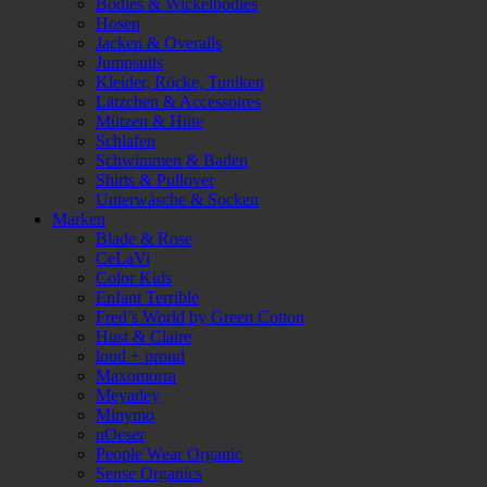
Bodies & Wickelbodies
Hosen
Jacken & Overalls
Jumpsuits
Kleider, Röcke, Tuniken
Lätzchen & Accessoires
Mützen & Hüte
Schlafen
Schwimmen & Baden
Shirts & Pullover
Unterwäsche & Socken
Marken
Blade & Rose
CeLaVi
Color Kids
Enfant Terrible
Fred’s World by Green Cotton
Hust & Claire
loud + proud
Maxomorra
Meyadey
Minymo
nOeser
People Wear Organic
Sense Organics