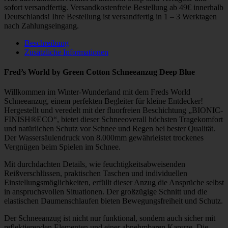
sofort versandfertig. Versandkostenfreie Bestellung ab 49€ innerhalb
Deutschlands! Ihre Bestellung ist versandfertig in 1 – 3 Werktagen
nach Zahlungseingang.
Beschreibung
Zusätzliche Informationen
Fred’s World by Green Cotton Schneeanzug Deep Blue
Willkommen im Winter-Wunderland mit dem Freds World
Schneeanzug, einem perfekten Begleiter für kleine Entdecker!
Hergestellt und veredelt mit der fluorfreien Beschichtung „BIONIC-
FINISH®ECO“, bietet dieser Schneeoverall höchsten Tragekomfort
und natürlichen Schutz vor Schnee und Regen bei bester Qualität.
Der Wassersäulendruck von 8.000mm gewährleistet trockenes
Vergnügen beim Spielen im Schnee.
Mit durchdachten Details, wie feuchtigkeitsabweisenden
Reißverschlüssen, praktischen Taschen und individuellen
Einstellungsmöglichkeiten, erfüllt dieser Anzug die Ansprüche selbst
in anspruchsvollen Situationen. Der großzügige Schnitt und die
elastischen Daumenschlaufen bieten Bewegungsfreiheit und Schutz.
Der Schneeanzug ist nicht nur funktional, sondern auch sicher mit
reflektierenden Elementen und einer abnehmbaren Kapuze. Die