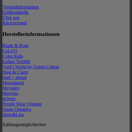
Versandinformation
Größentabelle
Über uns
Rückversand
Herstellerinformationen
Blade & Rose
CeLaVi
Color Kids
Enfant Terrible
Fred’s World by Green Cotton
Hust & Claire
loud + proud
Maxomorra
Meyadey
Minymo
nOeser
People Wear Organic
Sense Organics
Sture&Lisa
Zahlungsmöglichkeiten