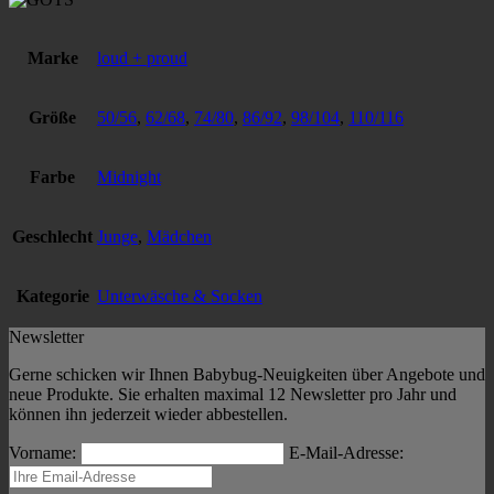
Marke
loud + proud
Größe
50/56
,
62/68
,
74/80
,
86/92
,
98/104
,
110/116
Farbe
Midnight
Geschlecht
Junge
,
Mädchen
Kategorie
Unterwäsche & Socken
Newsletter
Gerne schicken wir Ihnen Babybug-Neuigkeiten über Angebote und
neue Produkte. Sie erhalten maximal 12 Newsletter pro Jahr und
können ihn jederzeit wieder abbestellen.
Vorname:
E-Mail-Adresse: