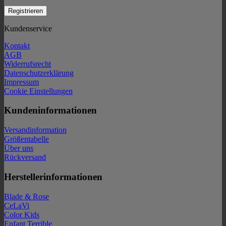
Kundenservice
Kontakt
AGB
Widerrufsrecht
Datenschutzerklärung
Impressum
Cookie Einstellungen
Kundeninformationen
Versandinformation
Größentabelle
Über uns
Rückversand
Herstellerinformationen
Blade & Rose
CeLaVi
Color Kids
Enfant Terrible