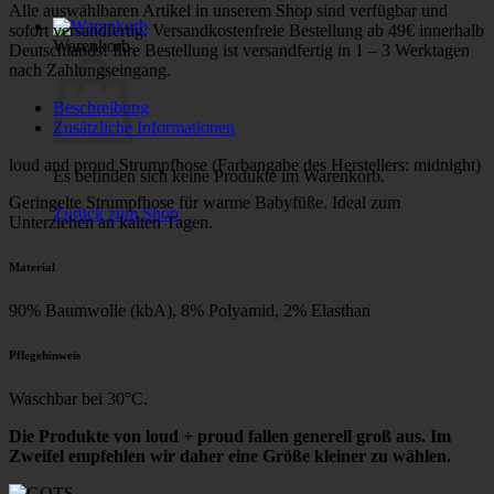
Alle auswählbaren Artikel in unserem Shop sind verfügbar und
sofort versandfertig. Versandkostenfreie Bestellung ab 49€ innerhalb
Warenkorb
Deutschlands! Ihre Bestellung ist versandfertig in 1 – 3 Werktagen
nach Zahlungseingang.
Beschreibung
Zusätzliche Informationen
loud and proud Strumpfhose (Farbangabe des Herstellers: midnight)
Es befinden sich keine Produkte im Warenkorb.
Geringelte Strumpfhose für warme Babyfüße. Ideal zum
Zurück zum Shop
Unterziehen an kalten Tagen.
Material
90% Baumwolle (kbA), 8% Polyamid, 2% Elasthan
Pflegehinweis
Waschbar bei 30°C.
Die Produkte von loud + proud fallen generell groß aus. Im
Zweifel empfehlen wir daher eine Größe kleiner zu wählen.