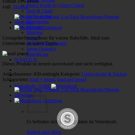
Enthält 19% Mwst.
Fred’s World by Green Cotton
zzgl.
Versand
Hust & Claire
loud + proud
Maxomorra
Meyadey
Minymo
Geringelte Strumpfhose für warme Babyfüße. Ideal zum
nOeser
Unterziehen an kalten Tagen.
People Wear Organic
Sense Organics
Sture&Lisa
% SALE %
Dieses Produkt ist derzeit ausverkauft und nicht verfügbar.
Artikelnummer:
830-midnight
Kategorie:
Unterwäsche & Socken
Schlagwörter:
loud + proud
,
loud and proud
Warenkorb /
0,00
€
Es befinden sich keine Produkte im Warenkorb.
Zurück zum Shop