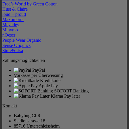
Fred’s World by Green Cotton
Hust & Claire
loud + proud
Maxomorra
Meyadey
Minymo
nOeser
People Wear Organic
Sense Organics
Sture&Lisa
Zahlungsmöglichkeiten
PayPal
Vorkasse per Überweisung
Kreditkarte
Apple Pay
SOFORT Banking
Klarna Pay later
Kontakt
Babybug GbR
Stadionstrasse 18
85716 Unterschleissheim