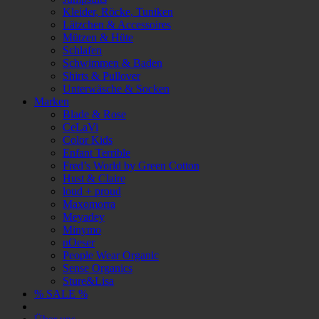
Kleider, Röcke, Tuniken
Lätzchen & Accessoires
Mützen & Hüte
Schlafen
Schwimmen & Baden
Shirts & Pullover
Unterwäsche & Socken
Marken
Blade & Rose
CeLaVi
Color Kids
Enfant Terrible
Fred’s World by Green Cotton
Hust & Claire
loud + proud
Maxomorra
Meyadey
Minymo
nOeser
People Wear Organic
Sense Organics
Sture&Lisa
% SALE %