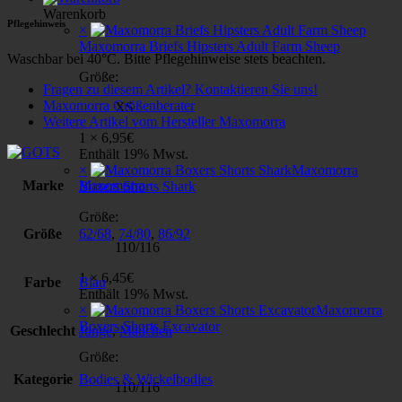
Warenkorb
Pflegehinweis
×
Maxomorra Briefs Hipsters Adult Farm Sheep
Waschbar bei 40°C. Bitte Pflegehinweise stets beachten.
Größe:
Fragen zu diesem Artikel? Kontaktieren Sie uns!
Maxomorra Größenberater
XS
Weitere Artikel vom Hersteller Maxomorra
1 ×
6,95
€
Enthält 19% Mwst.
×
Maxomorra
Marke
Maxomorra
Boxers Shorts Shark
Größe:
Größe
62/68
,
74/80
,
86/92
110/116
1 ×
6,45
€
Farbe
Blau
Enthält 19% Mwst.
×
Maxomorra
Boxers Shorts Excavator
Geschlecht
Junge
,
Mädchen
Größe:
Kategorie
Bodies & Wickelbodies
110/116