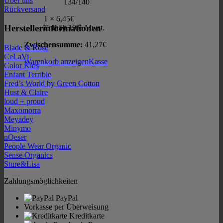
Über uns
134/140
Rückversand
1 ×
6,45
€
Herstellerinformationen
Enthält 19% Mwst.
Zwischensumme:
41,27
€
Blade & Rose
CeLaVi
Warenkorb anzeigen
Kasse
Color Kids
Enfant Terrible
Fred’s World by Green Cotton
Hust & Claire
loud + proud
Maxomorra
Meyadey
Minymo
nOeser
People Wear Organic
Sense Organics
Sture&Lisa
Zahlungsmöglichkeiten
PayPal
Vorkasse per Überweisung
Kreditkarte