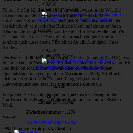
1 ×
5,95
€
Enthält 19% Mwst.
Führen Sie Ihr Kind stilvoll und umweltbewusst in die Welt der
×
Ozeane ein mit dem
Maxomorra Body SS Shark
. Dieser
CeLaVi Unterwäsche Set Blue Fushion
entzückende Kurzarm-Body, geeignet für Mädchen und Jungen,
besticht durch sein lebhaftes Haifisch-Motiv auf einem schönen
Größe:
Blauton. Gefertigt aus 95% zertifizierter Bio-Baumwolle und 5%
Elasthan, bietet dieser Body nicht nur nachhaltigen Komfort,
140
sondern auch ausreichend Flexibilität für alle Aktivitäten Ihres
Kindes.
1 ×
9,52
€
Enthält 19% Mwst.
Der Body erfüllt den Global Organic Textile Standard (GOTS), was
×
Ihnen versichert, dass Sie ein Produkt wählen, das umweltfreundlich
Maxomorra Boxers Shorts Sailboat
und frei von schädlichen Chemikalien ist. Mit dieser hohen
Qualitätsstandards verspricht der
Maxomorra Body SS Shark
Größe:
nicht nur Komfort, sondern auch Langlebigkeit und
Hautverträglichkeit, ideal für empfindliche Babyhaut.
134/140
Integrieren Sie Nachhaltigkeit und spielerisches Design in die
1 ×
6,45
€
Garderobe Ihres Kindes mit dieser funktionalen und modischen
Enthält 19% Mwst.
Wahl.
Zwischensumme:
41,27
€
Material
Warenkorb anzeigen
Kasse
95% Baumwolle (bio) / 5% Elasthan