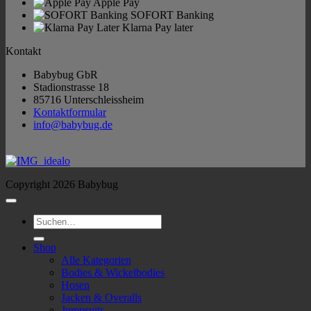
Apple Pay
SOFORT Banking
Klarna Pay later
Kontakt
Babybug GbR
Stadionstrasse 18
85716 Unterschleissheim
Kontaktformular
info@babybug.de
Copyright 2026 Babybug
Suchen
nach:
Shop
Alle Kategorien
Bodies & Wickelbodies
Hosen
Jacken & Overalls
Jumpsuits