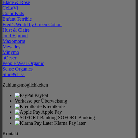
Blade & Rose
CeLaVi
Color Kids
Enfant Terrible
Fred’s World by Green Cotton
Hust & Claire
loud + proud
Maxomorra
Meyadey
Minymo
nOeser
People Wear Organic
Sense Organics
Sture&Lisa
Zahlungsmöglichkeiten
PayPal
Vorkasse per Überweisung
Kreditkarte
Apple Pay
SOFORT Banking
Klarna Pay later
Kontakt