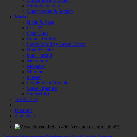
Schwimmen & Baden
Shirts & Pullover
Unterwäsche & Socken
Marken
Blade & Rose
CeLaVi
Color Kids
Enfant Terrible
Fred’s World by Green Cotton
Hust & Claire
loud + proud
Maxomorra
Meyadey
Minymo
nOeser
People Wear Organic
Sense Organics
Sture&Lisa
% SALE %
Über uns
Anmelden
Versandkostenfrei ab 49€