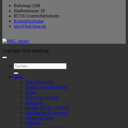
Babybug GbR
Stadionstrasse 18
85716 Unterschleissheim
Kontaktformular
info@babybug.de
Copyright 2026 Babybug
Suchen
nach:
Shop
Alle Kategorien
Bodies & Wickelbodies
Hosen
Jacken & Overalls
Jumpsuits
Kleider, Röcke, Tuniken
Lätzchen & Accessoires
Mützen & Hüte
Schlafen