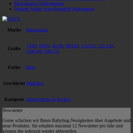
Maxomorra Größenberater
Weitere Artikel vom Hersteller Maxomorra
Marke
Maxomorra
74/80
,
86/92
,
92/98
,
98/104
,
110/116
,
122/128
,
Größe
134/140
,
146/152
Farbe
Blau
Geschlecht
Mädchen
Kategorie
Unterwäsche & Socken
Newsletter
Gerne schicken wir Ihnen Babybug-Neuigkeiten über Angebote und
neue Produkte. Sie erhalten maximal 12 Newsletter pro Jahr und
können ihn jederzeit wieder abbestellen.