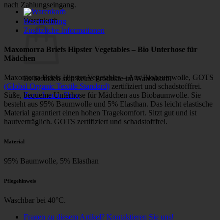
nach Zahlungseingang.
Warenkorb
Beschreibung
Zusätzliche Informationen
Maxomorra Briefs Hipster Vegetables – Bio Unterhose für
Mädchen
Maxomorra Briefs Hipster Vegetables – Aus Biobaumwolle, GOTS
Es befinden sich keine Produkte im Warenkorb.
(Global Organic Textile Standard)
zertifiziert und schadstofffrei.
Zurück zum Shop
Süße, bequeme Unterhose für Mädchen aus Biobaumwolle. Sie
besteht aus 95% Baumwolle und 5% Elasthan. Das leicht elastische
Material garantiert einen hohen Tragekomfort. Sitzt gut und ist
hautverträglich. GOTS zertifiziert und schadstofffrei.
Material
95% Baumwolle, 5% Elasthan
Pflegehinweis
Waschbar bei 40°C.
Fragen zu diesem Artikel? Kontaktieren Sie uns!