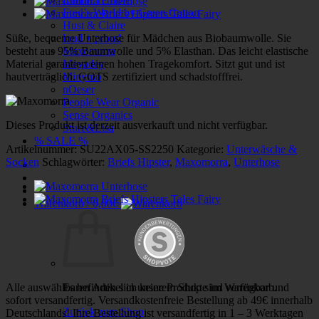
Fred’s World by Green Cotton
Hust & Claire
Süße, bequeme Unterhose für Mädchen aus Biobaumwolle. Sie
loud + proud
besteht aus 95% Baumwolle und 5% Elasthan. Das leicht elastische
Maxomorra
Material garantiert einen hohen Tragekomfort. Sitzt gut und ist
Meyadey
hautverträglich. GOTS zertifiziert und schadstofffrei.
Minymo
nOeser
People Wear Organic
Sense Organics
Dieses Produkt ist derzeit ausverkauft und nicht verfügbar.
Sture&Lisa
% SALE %
Artikelnummer:
SU22AX05-SS2250
Kategorie:
Unterwäsche &
Socken
Schlagwörter:
Briefs Hipster
,
Maxomorra
,
Unterhose
Warenkorb /
0,00
€
Alle auswählbaren Artikel in unserem Shop sind verfügbar und
Es befinden sich keine Produkte im Warenkorb.
sofort versandfertig. Versandkostenfreie Bestellung ab 49€ innerhalb
Zurück zum Shop
Deutschlands! Ihre Bestellung ist versandfertig in 1 – 3 Werktagen