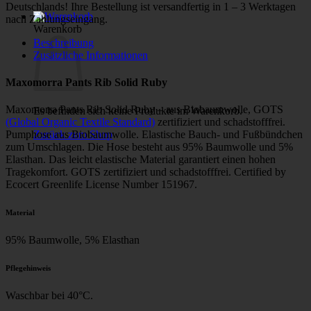
Deutschlands! Ihre Bestellung ist versandfertig in 1 – 3 Werktagen
nach Zahlungseingang.
Warenkorb
Beschreibung
Zusätzliche Informationen
Maxomorra Pants Rib Solid Ruby
Maxomorra Pants Rib Solid Ruby – aus Biobaumwolle, GOTS
Es befinden sich keine Produkte im Warenkorb.
(Global Organic Textile Standard)
zertifiziert und schadstofffrei.
Zurück zum Shop
Pumphose aus Biobaumwolle. Elastische Bauch- und Fußbündchen
zum Umschlagen. Die Hose besteht aus 95% Baumwolle und 5%
Elasthan. Das leicht elastische Material garantiert einen hohen
Tragekomfort. GOTS zertifiziert und schadstofffrei. Certified by
Ecocert Greenlife License Number 151967.
Material
95% Baumwolle, 5% Elasthan
Pflegehinweis
Waschbar bei 40°C.