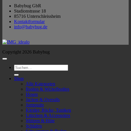
Babybug GbR
Stadionstrasse 18
85716 Unterschleissheim
Kontaktformular
info@babybug.de
Copyright 2026 Babybug
Suchen
nach:
Shop
Alle Kategorien
Bodies & Wickelbodies
Hosen
Jacken & Overalls
Jumpsuits
Kleider, Röcke, Tuniken
Lätzchen & Accessoires
Mützen & Hüte
Schlafen