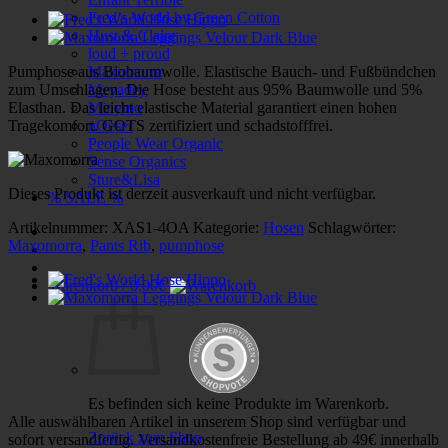
Fred’s World by Green Cotton
Hust & Claire
loud + proud
Pumphose aus Biobaumwolle. Elastische Bauch- und Fußbündchen
Maxomorra
zum Umschlagen. Die Hose besteht aus 95% Baumwolle und 5%
Meyadey
Elasthan. Das leicht elastische Material garantiert einen hohen
Minymo
Tragekomfort. GOTS zertifiziert und schadstofffrei.
nOeser
People Wear Organic
Sense Organics
Sture&Lisa
Dieses Produkt ist derzeit ausverkauft und nicht verfügbar.
% SALE %
Artikelnummer:
XAS1-4OA
Kategorie:
Hosen
Schlagwörter:
Maxomorra
,
Pants Rib
,
pumphose
Warenkorb /
0,00
€
Es befinden sich keine Produkte im Warenkorb.
Alle auswählbaren Artikel in unserem Shop sind verfügbar und
Zurück zum Shop
sofort versandfertig. Versandkostenfreie Bestellung ab 49€ innerhalb