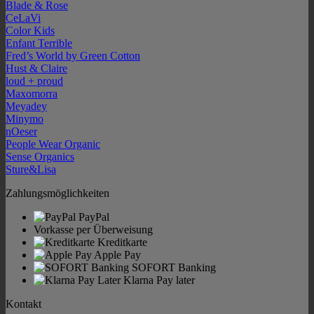
Blade & Rose
CeLaVi
Color Kids
Enfant Terrible
Fred’s World by Green Cotton
Hust & Claire
loud + proud
Maxomorra
Meyadey
Minymo
nOeser
People Wear Organic
Sense Organics
Sture&Lisa
Zahlungsmöglichkeiten
PayPal
Vorkasse per Überweisung
Kreditkarte
Apple Pay
SOFORT Banking
Klarna Pay later
Kontakt