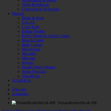
Schwimmen & Baden
Shirts & Pullover
Unterwäsche & Socken
Marken
Blade & Rose
CeLaVi
Color Kids
Enfant Terrible
Fred’s World by Green Cotton
Hust & Claire
loud + proud
Maxomorra
Meyadey
Minymo
nOeser
People Wear Organic
Sense Organics
Sture&Lisa
% SALE %
Über uns
Anmelden
Versandkostenfrei ab 49€