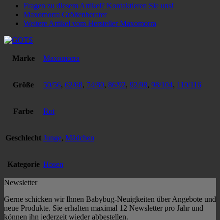
Fragen zu diesem Artikel? Kontaktieren Sie uns!
Maxomorra Größenberater
Weitere Artikel vom Hersteller Maxomorra
Marke
Maxomorra
Größe
50/56
,
62/68
,
74/80
,
86/92
,
92/98
,
98/104
,
110/116
Farbe
Rot
Geschlecht
Junge
,
Mädchen
Kategorie
Hosen
Newsletter
Gerne schicken wir Ihnen Babybug-Neuigkeiten über Angebote und
neue Produkte. Sie erhalten maximal 12 Newsletter pro Jahr und
können ihn jederzeit wieder abbestellen.