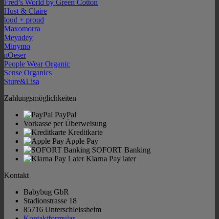
Fred’s World by Green Cotton
Hust & Claire
loud + proud
Maxomorra
Meyadey
Minymo
nOeser
People Wear Organic
Sense Organics
Sture&Lisa
Zahlungsmöglichkeiten
PayPal
Vorkasse per Überweisung
Kreditkarte
Apple Pay
SOFORT Banking
Klarna Pay later
Kontakt
Babybug GbR
Stadionstrasse 18
85716 Unterschleissheim
Kontaktformular