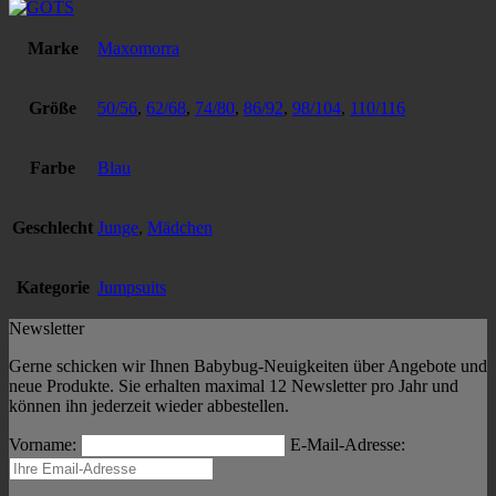
Marke
Maxomorra
Größe
50/56
,
62/68
,
74/80
,
86/92
,
98/104
,
110/116
Farbe
Blau
Geschlecht
Junge
,
Mädchen
Kategorie
Jumpsuits
Newsletter
Gerne schicken wir Ihnen Babybug-Neuigkeiten über Angebote und
neue Produkte. Sie erhalten maximal 12 Newsletter pro Jahr und
können ihn jederzeit wieder abbestellen.
Vorname:
E-Mail-Adresse: