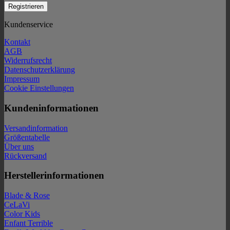
Kundenservice
Kontakt
AGB
Widerrufsrecht
Datenschutzerklärung
Impressum
Cookie Einstellungen
Kundeninformationen
Versandinformation
Größentabelle
Über uns
Rückversand
Herstellerinformationen
Blade & Rose
CeLaVi
Color Kids
Enfant Terrible