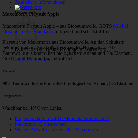
Zusätzliche Informationen
Warenkorb
Maxomorra Playsuit Apple
Maxomorra Playsuit Apple – aus Biobaumwolle, GOTS
(Global
Organic Textile Standard)
zertifiziert und schadstofffrei
Playsuit von Maxomorra aus Biobaumwolle. An den Schultern
geknöpft und mit Strickbündchen an den Beinenden. 95%
Es befinden sich keine Produkte im Warenkorb.
Baumwolle aus kontrolliert biologischem Anbau und 5% Elasthan.
GOTS zertifiziert und schadstofffrei.
Zurück zum Shop
Material
98% Baumwolle aus kontrolliert biologischem Anbau, 5% Elasthan
Pflegehinweis
Waschbar bei 40°C von Links.
Fragen zu diesem Artikel? Kontaktieren Sie uns!
Maxomorra Größenberater
Weitere Artikel vom Hersteller Maxomorra