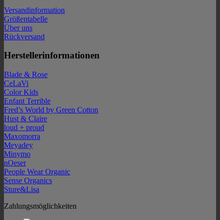
Versandinformation
Größentabelle
Über uns
Rückversand
Herstellerinformationen
Blade & Rose
CeLaVi
Color Kids
Enfant Terrible
Fred’s World by Green Cotton
Hust & Claire
loud + proud
Maxomorra
Meyadey
Minymo
nOeser
People Wear Organic
Sense Organics
Sture&Lisa
Zahlungsmöglichkeiten