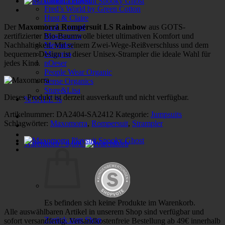
Fred’s World by Green Cotton
Hust & Claire
Der
Maxomorra Rompersuit LS Rainbow
aus GOTS-
loud + proud
zertifizierter Bio-Baumwolle bietet ultimativen Komfort und
Maxomorra
Nachhaltigkeit. Mit seinem Zwei-Wege-Reißverschluss und dem
Meyadey
bequemen Design ist dieser Unisex-Strampler die ideale Wahl für
Minymo
jedes Kind.
nOeser
People Wear Organic
Sense Organics
Sture&Lisa
Dieses Produkt ist derzeit ausverkauft und nicht verfügbar.
% SALE %
Artikelnummer:
DA2404-SA2412
Kategorie:
Jumpsuits
Schlagwörter:
Maxomorra
,
Rompersuit
,
Strampler
Warenkorb /
0,00
€
Es befinden sich keine Produkte im Warenkorb.
Alle auswählbaren Artikel in unserem Shop sind verfügbar und
Zurück zum Shop
sofort versandfertig. Versandkostenfreie Bestellung ab 49€ innerhalb