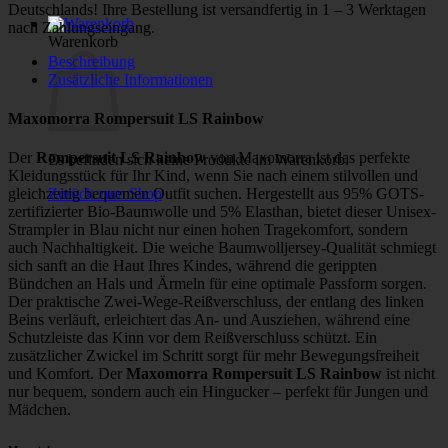
Deutschlands! Ihre Bestellung ist versandfertig in 1 – 3 Werktagen
nach Zahlungseingang.
Warenkorb
Beschreibung
Zusätzliche Informationen
Maxomorra Rompersuit LS Rainbow
Der
Rompersuit LS Rainbow
von Maxomorra ist das perfekte
Es befinden sich keine Produkte im Warenkorb.
Kleidungsstück für Ihr Kind, wenn Sie nach einem stilvollen und
Zurück zum Shop
gleichzeitig bequemen Outfit suchen. Hergestellt aus 95% GOTS-
zertifizierter Bio-Baumwolle und 5% Elasthan, bietet dieser Unisex-
Strampler in Blau nicht nur einen hohen Tragekomfort, sondern
auch Nachhaltigkeit. Die weiche Baumwolljersey-Qualität schmiegt
sich sanft an die Haut Ihres Kindes, während die gerippten
Bündchen an Hals und Ärmeln für eine optimale Passform sorgen.
Der praktische Zwei-Wege-Reißverschluss, der entlang des linken
Beins verläuft, erleichtert das An- und Ausziehen, während eine
Schutzleiste das Kinn vor dem Reißverschluss schützt. Ein
zusätzlicher Zwickel im Schritt sorgt für mehr Bewegungsfreiheit
und Komfort. Der
Maxomorra Rompersuit LS Rainbow
ist nicht
nur bequem, sondern auch ein Hingucker – perfekt für Jungen und
Mädchen.