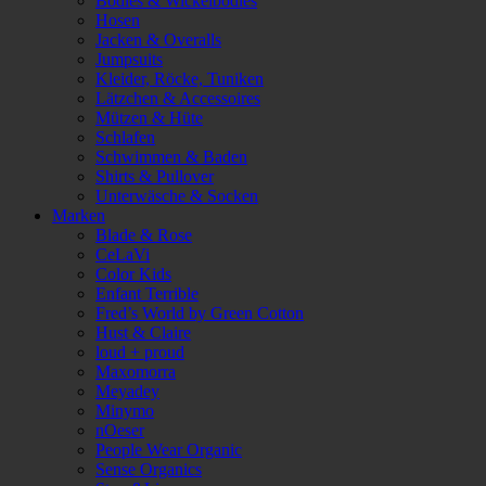
Bodies & Wickelbodies
Hosen
Jacken & Overalls
Jumpsuits
Kleider, Röcke, Tuniken
Lätzchen & Accessoires
Mützen & Hüte
Schlafen
Schwimmen & Baden
Shirts & Pullover
Unterwäsche & Socken
Marken
Blade & Rose
CeLaVi
Color Kids
Enfant Terrible
Fred’s World by Green Cotton
Hust & Claire
loud + proud
Maxomorra
Meyadey
Minymo
nOeser
People Wear Organic
Sense Organics