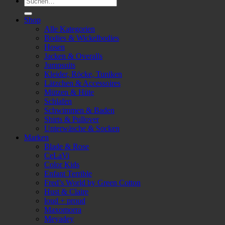
nach:
Shop
Alle Kategorien
Bodies & Wickelbodies
Hosen
Jacken & Overalls
Jumpsuits
Kleider, Röcke, Tuniken
Lätzchen & Accessoires
Mützen & Hüte
Schlafen
Schwimmen & Baden
Shirts & Pullover
Unterwäsche & Socken
Marken
Blade & Rose
CeLaVi
Color Kids
Enfant Terrible
Fred’s World by Green Cotton
Hust & Claire
loud + proud
Maxomorra
Meyadey