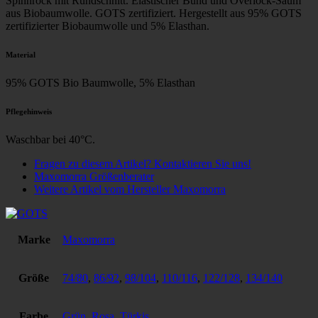
Spinnrock mit Rundschnitt. Elastischer Bund und Overlock-Saum
aus Biobaumwolle. GOTS zertifiziert. Hergestellt aus 95% GOTS
zertifizierter Biobaumwolle und 5% Elasthan.
Material
95% GOTS Bio Baumwolle, 5% Elasthan
Pflegehinweis
Waschbar bei 40°C.
Fragen zu diesem Artikel? Kontaktieren Sie uns!
Maxomorra Größenberater
Weitere Artikel vom Hersteller Maxomorra
Marke
Maxomorra
Größe
74/80
,
86/92
,
98/104
,
110/116
,
122/128
,
134/140
Farbe
Grün
,
Rosa
,
Türkis