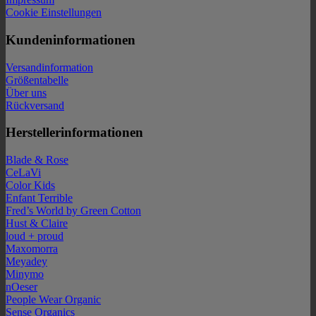
Cookie Einstellungen
Kundeninformationen
Versandinformation
Größentabelle
Über uns
Rückversand
Herstellerinformationen
Blade & Rose
CeLaVi
Color Kids
Enfant Terrible
Fred’s World by Green Cotton
Hust & Claire
loud + proud
Maxomorra
Meyadey
Minymo
nOeser
People Wear Organic
Sense Organics