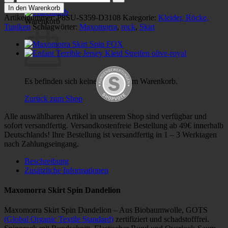
Skirt
In den Warenkorb
Spin
Artikelnummer:
P8SU-S359-D3108
Kategorie:
Kleider, Röcke,
Warenkorb
Dandelion
Tuniken
Schlagwörter:
Maxomorra
,
rock
,
Skirt
Menge
Es befinden sich keine Produkte im Warenkorb.
Zurück zum Shop
Alle auswählbaren Artikel in unserem Shop sind verfügbar und
sofort versandfertig. Versandkostenfreie Bestellung ab 49€ innerhalb
Deutschlands! Ihre Bestellung ist versandfertig in 1 – 3 Werktagen
nach Zahlungseingang.
Beschreibung
Zusätzliche Informationen
Maxomorra Skirt Spin Dandelion
Maxomorra Skirt Spin Dandelion – Aus Biobaumwolle, GOTS
(Global Organic Textile Standard)
zertifiziert und schadstofffrei.