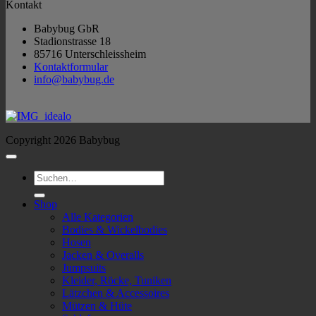
Kontakt
Babybug GbR
Stadionstrasse 18
85716 Unterschleissheim
Kontaktformular
info@babybug.de
Copyright 2026 Babybug
Suchen
nach:
Shop
Alle Kategorien
Bodies & Wickelbodies
Hosen
Jacken & Overalls
Jumpsuits
Kleider, Röcke, Tuniken
Lätzchen & Accessoires
Mützen & Hüte