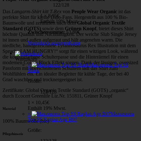
122/128
Das
Langarm-Shirt kitt T-Rex
von
People Wear Organic
ist das
1 ×
8,95
€
perfekte Shirt für kleine Dino-Fans. Hergestellt aus 100 % Bio-
Enthält 19% Mwst.
Baumwolle und zertifiziert nach dem
Global Organic Textile
Standard (GOTS)
sowie dem
Grünen Knopf
, bietet dieses Shirt
Zwischensumme:
53,80
€
höchste Qualität und Nachhaltigkeit. Der weiche Slub Single Jersey
ist innen und außen aufgeraut und hält angenehm warm. Die
Warenkorb anzeigen
Kasse
niedliche, handgezeichnete Tyrannosaurus Rex Illustration mit dem
Spruch „I AM HUNGRY!“ sorgt für einen witzigen Look, während
die kontrastfarbene Schulterpasse und die Hinterärmel für einen
Warenkorb
modernen Colour Block Effekt sorgen. Dank der lässigen, oversized
×
Maxomorra Top SS
Passform mit überschnittenen Schultern lädt das Shirt zum
Shark
Wohlfühlen ein. Ein idealer Begleiter für kühle Tage, der bei 40
Grad waschbar und trocknergeeignet ist.
Größe:
Zertifikate: Global Organic Textile Standard (GOTS) „organic“
122/128
durch Ecocert Greenlife Liz.Nr. 151811, Grüner Knopf
1 ×
10,45
€
Enthält 19% Mwst.
Material
×
Maxomorra
Top SS Raglan Age B07
100% Baumwolle (bio)
Größe:
Pflegehinweis
122/128