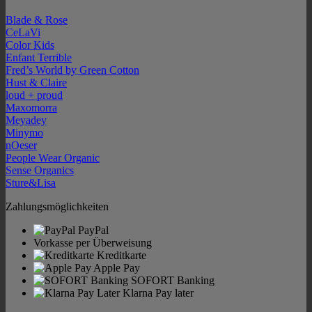
Blade & Rose
CeLaVi
Color Kids
Enfant Terrible
Fred’s World by Green Cotton
Hust & Claire
loud + proud
Maxomorra
Meyadey
Minymo
nOeser
People Wear Organic
Sense Organics
Sture&Lisa
Zahlungsmöglichkeiten
PayPal
Vorkasse per Überweisung
Kreditkarte
Apple Pay
SOFORT Banking
Klarna Pay later