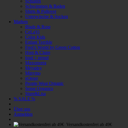
Schlafen
Schwimmen & Baden
Shirts & Pullover
Unterwäsche & Socken
Marken
Blade & Rose
CeLaVi
Color Kids
Enfant Terrible
Fred’s World by Green Cotton
Hust & Claire
loud + proud
Maxomorra
Meyadey
Minymo
nOeser
People Wear Organic
Sense Organics
Sture&Lisa
% SALE %
Über uns
Anmelden
Versandkostenfrei ab 49€