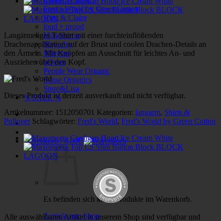
Fred’s World by Green Cotton
Hust & Claire
loud + proud
Langärmeliges T-Shirt mit einer furchteinflößenden
Maxomorra
Drachenapplikation auf der Brust und coolen Drachen-Details an
Meyadey
den Ärmeln. Mit Knöpfen am Ausschnitt für leichtes An- und
Minymo
Ausziehen über den Kopf.
nOeser
People Wear Organic
Sense Organics
Sture&Lisa
Dieses Produkt ist derzeit ausverkauft und nicht verfügbar.
% SALE %
Artikelnummer:
1512050701
Kategorien:
langarm
,
Shirts &
Pullover
Schlagwörter:
Fred's World
,
Fred's World by Green Cotton
Warenkorb /
0,00
€
Es befinden sich keine Produkte im Warenkorb.
Zurück zum Shop
Alle auswählbaren Artikel in unserem Shop sind verfügbar und