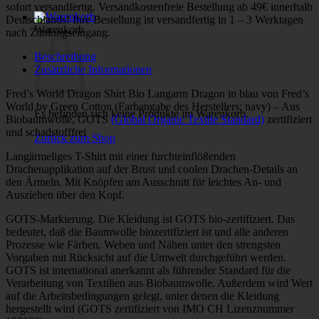
sofort versandfertig. Versandkostenfreie Bestellung ab 49€ innerhalb
Deutschlands! Ihre Bestellung ist versandfertig in 1 – 3 Werktagen
Warenkorb
nach Zahlungseingang.
Beschreibung
Zusätzliche Informationen
Fred’s World Dragon Shirt Bio Langarm Dragon in blau von Fred’s
World by Green Cotton (Farbangabe des Herstellers: navy) – Aus
Es befinden sich keine Produkte im Warenkorb.
Biobaumwolle, GOTS
(Global Organic Textile Standard)
zertifiziert
und schadstofffrei
Zurück zum Shop
Langärmeliges T-Shirt mit einer furchteinflößenden
Drachenapplikation auf der Brust und coolen Drachen-Details an
den Ärmeln. Mit Knöpfen am Ausschnitt für leichtes An- und
Ausziehen über den Kopf.
GOTS-Markierung. Die Kleidung ist GOTS bio-zertifiziert. Das
bedeutet, daß die Baumwolle biozertifiziert ist und alle anderen
Prozesse wie Färben, Weben und Nähen unter den strengsten
Vorgaben mit Rücksicht auf die Umwelt durchgeführt werden.
GOTS ist international anerkannt als führender Standard für die
Verarbeitung von Textilien aus Biobaumwolle. Außerdem wird Wert
auf die Arbeitsbedingungen gelegt, unter denen die Kleidung
hergestellt wird (GOTS zertifiziert von IMO CH Lizenznummer