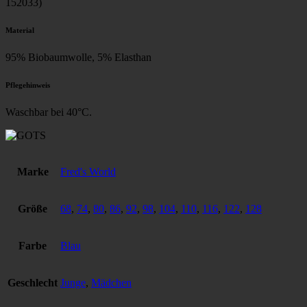
152033)
Material
95% Biobaumwolle, 5% Elasthan
Pflegehinweis
Waschbar bei 40°C.
Marke
Fred's World
Größe
68
,
74
,
80
,
86
,
92
,
98
,
104
,
110
,
116
,
122
,
128
Farbe
Blau
Geschlecht
Junge
,
Mädchen