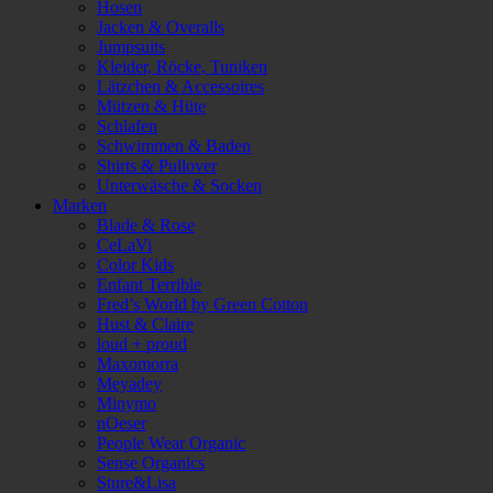
Hosen
Jacken & Overalls
Jumpsuits
Kleider, Röcke, Tuniken
Lätzchen & Accessoires
Mützen & Hüte
Schlafen
Schwimmen & Baden
Shirts & Pullover
Unterwäsche & Socken
Marken
Blade & Rose
CeLaVi
Color Kids
Enfant Terrible
Fred’s World by Green Cotton
Hust & Claire
loud + proud
Maxomorra
Meyadey
Minymo
nOeser
People Wear Organic
Sense Organics
Sture&Lisa