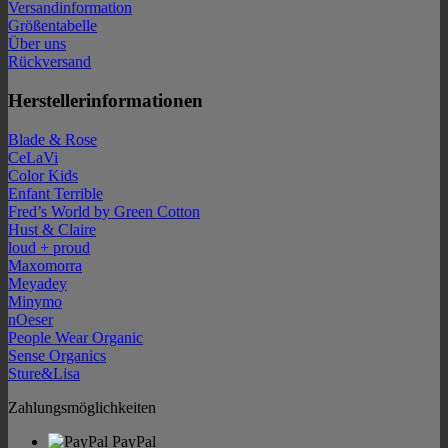
Versandinformation
Größentabelle
Über uns
Rückversand
Herstellerinformationen
Blade & Rose
CeLaVi
Color Kids
Enfant Terrible
Fred’s World by Green Cotton
Hust & Claire
loud + proud
Maxomorra
Meyadey
Minymo
nOeser
People Wear Organic
Sense Organics
Sture&Lisa
Zahlungsmöglichkeiten
PayPal